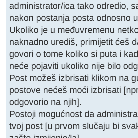
administrator/ica tako odredio,
nakon postanja posta odnosno 
Ukoliko je u međuvremenu netko o
naknadno urediš, primijetit ćeš d
govori o tome koliko si puta i ka
neće pojaviti ukoliko nije bilo od
Post možeš izbrisati klikom na
postove nećeš moći izbrisati [n
odgovorio na njih].
Postoji mogućnost da administrat
tvoj post [u prvom slučaju bi sva
zašto izmijenio/la].