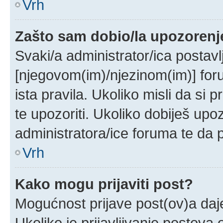
Vrh
Zašto sam dobio/la upozorenj
Svaki/a administrator/ica postavlj
[njegovom(im)/njezinom(im)] for
ista pravila. Ukoliko misli da si 
te upozoriti. Ukoliko dobiješ upo
administratora/ice foruma te da
Vrh
Kako mogu prijaviti post?
Mogućnost prijave post(ov)a daje
Ukoliko je prijavljivanje postov