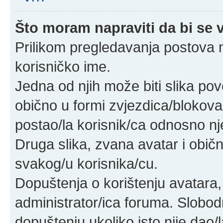
Što moram napraviti da bi se v
Prilikom pregledavanja postova mo
korisničko ime.
Jedna od njih može biti slika po
obično u formi zvjezdica/blokova
postao/la korisnik/ca odnosno nj
Druga slika, zvana avatar i obič
svakog/u korisnika/cu.
Dopuštenja o korištenju avatara, 
administrator/ica foruma. Slobod
dopuštenju ukoliko isto nije dao/l