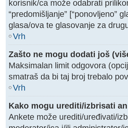
korisnik/ca može odabrati prilik
“predomišljanje” [“ponovljeno” g
glasa/ova te glasovanje za drugu/
Vrh
Zašto ne mogu dodati još (viš
Maksimalan limit odgovora (opcij
smatraš da bi taj broj trebalo pov
Vrh
Kako mogu urediti/izbrisati a
Ankete može urediti/uređivati/izbri
moderator/ica i/ili administrator/