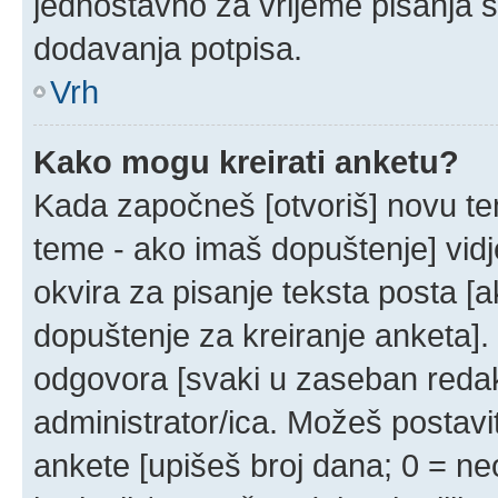
jednostavno za vrijeme pisanja 
dodavanja potpisa.
Vrh
Kako mogu kreirati anketu?
Kada započneš [otvoriš] novu temu
teme - ako imaš dopuštenje] vid
okvira za pisanje teksta posta [a
dopuštenje za kreiranje anketa].
odgovora [svaki u zaseban redak]
administrator/ica. Možeš postavit
ankete [upišeš broj dana; 0 = neo