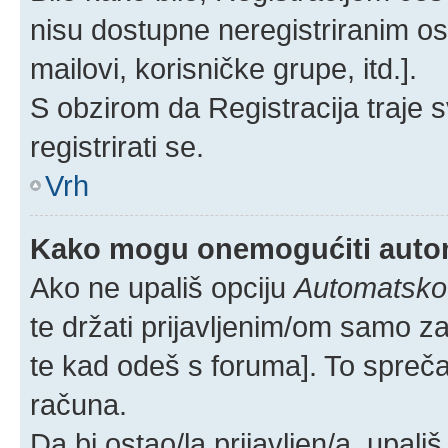
nisu dostupne neregistriranim os
mailovi, korisničke grupe, itd.].
S obzirom da Registracija traje s
registrirati se.
Vrh
Kako mogu onemogućiti autom
Ako ne upališ opciju
Automatsko p
te držati prijavljenim/om samo z
te kad odeš s foruma]. To spreč
računa.
Da bi ostao/la prijavljen/a, upali