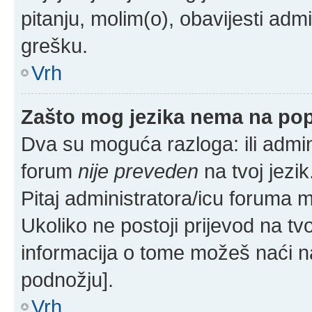
pitanju, molim(o), obavijesti admi
grešku.
Vrh
Zašto mog jezika nema na po
Dva su moguća razloga: ili admin
forum
nije preveden
na tvoj jezik
Pitaj administratora/icu foruma mož
Ukoliko ne postoji prijevod na tv
informacija o tome možeš naći n
podnožju].
Vrh