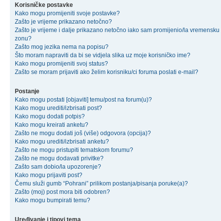
Korisničke postavke
Kako mogu promijeniti svoje postavke?
Zašto je vrijeme prikazano netočno?
Zašto je vrijeme i dalje prikazano netočno iako sam promijenio/la vremensku
zonu?
Zašto mog jezika nema na popisu?
Što moram napraviti da bi se vidjela slika uz moje korisničko ime?
Kako mogu promijeniti svoj status?
Zašto se moram prijaviti ako želim korisniku/ci foruma poslati e-mail?
Postanje
Kako mogu postati [objaviti] temu/post na forum(u)?
Kako mogu urediti/izbrisati post?
Kako mogu dodati potpis?
Kako mogu kreirati anketu?
Zašto ne mogu dodati još (više) odgovora (opcija)?
Kako mogu urediti/izbrisati anketu?
Zašto ne mogu pristupiti tematskom forumu?
Zašto ne mogu dodavati privitke?
Zašto sam dobio/la upozorenje?
Kako mogu prijaviti post?
Čemu služi gumb “Pohrani” prilikom postanja/pisanja poruke(a)?
Zašto (moj) post mora biti odobren?
Kako mogu bumpirati temu?
Uređivanje i tipovi tema