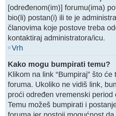
[određenom(im)] forumu(ima) pot
bio(li) postan(i) ili te je administ
članovima koje postove treba odobr
kontaktiraj administratora/icu.
Vrh
Kako mogu bumpirati temu?
Klikom na link “Bumpiraj” što će 
foruma. Ukoliko ne vidiš link, bu
proći određen vremenski period 
Temu možeš bumpirati i postanjem
foruma jer postoji mogućnost da