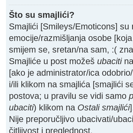
Što su smajlići?
Smajlići [Smileys/Emoticons] su 
emocije/razmišljanja osobe [koja
smijem se, sretan/na sam, :( zna
Smajliće u post možeš
ubaciti
na
[ako je administrator/ica odobrio/l
i/ili klikom na smajlića [smajlići
postova; u pravilu se vidi samo
p
ubaciti
) klikom na
Ostali smajlići
]
Nije preporučljivo ubacivati/ubac
čitljivost i preglednost.