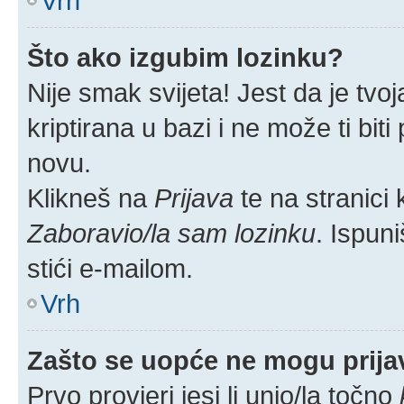
Vrh
Što ako izgubim lozinku?
Nije smak svijeta! Jest da je tvoj
kriptirana u bazi i ne može ti bit
novu.
Klikneš na
Prijava
te na stranici k
Zaboravio/la sam lozinku
. Ispuni
stići e-mailom.
Vrh
Zašto se uopće ne mogu prijav
Prvo provjeri jesi li unio/la točno