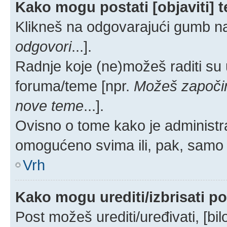
Kako mogu postati [objaviti] 
Klikneš na odgovarajući gumb na
odgovori
...].
Radnje koje (ne)možeš raditi su
foruma/teme [npr.
Možeš započin
nove teme
...].
Ovisno o tome kako je administra
omogućeno svima ili, pak, samo 
Vrh
Kako mogu urediti/izbrisati p
Post možeš urediti/uređivati, [bi