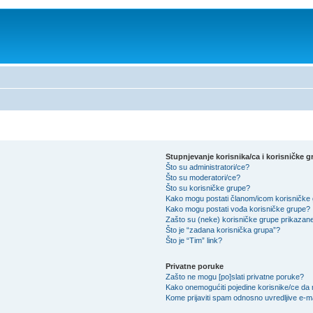
Stupnjevanje korisnika/ca i korisničke g
Što su administratori/ce?
Što su moderatori/ce?
Što su korisničke grupe?
Kako mogu postati članom/icom korisničke
Kako mogu postati vođa korisničke grupe?
Zašto su (neke) korisničke grupe prikazane
Što je “zadana korisnička grupa”?
Što je “Tim” link?
Privatne poruke
Zašto ne mogu [po]slati privatne poruke?
Kako onemogućiti pojedine korisnike/ce da 
Kome prijaviti spam odnosno uvredljive e-m