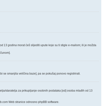
od 13 godina
morat ćeš slijediti upute koje su ti stigle e-mailom; ili je možda
računom].
bi se smanjila veličina baze], pa se pokušaj ponovo registrirati.
elja/staratelja za prikupljanje osobnih podataka [od] osoba mlađih od 13
hpbb.com Web stranice odnosno phpBB software.