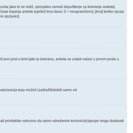
posta [ako to ne vidiš, vjerojatno nemaš dopuštenje za kreiranje anketa].
nje trajanja ankete [upišeš broj dana; 0 = neograničeno], [broj] koliko opcija
e opciju/e)].
diš prvi post u temi [ako je kreirana, anketa se uvijek nalazi u prvom postu u
utorizacija koju možeš (za)tražiti/dobiti samo od
dati privitak/ke odnosno da samo određeni/e korisnici(e)/grupe mogu dodavati