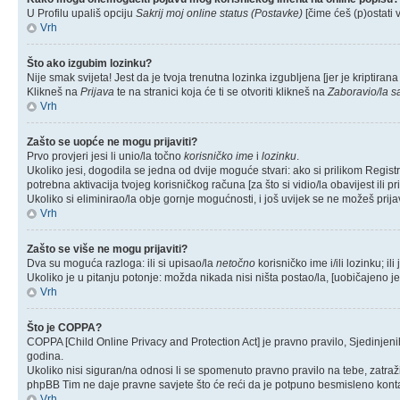
U Profilu upališ opciju
Sakrij moj online status (Postavke)
[čime ćeš (p)ostati v
Vrh
Što ako izgubim lozinku?
Nije smak svijeta! Jest da je tvoja trenutna lozinka izgubljena [jer je kriptiran
Klikneš na
Prijava
te na stranici koja će ti se otvoriti klikneš na
Zaboravio/la s
Vrh
Zašto se uopće ne mogu prijaviti?
Prvo provjeri jesi li unio/la točno
korisničko ime
i
lozinku
.
Ukoliko jesi, dogodila se jedna od dvije moguće stvari: ako si prilikom Regi
potrebna aktivacija tvojeg korisničkog računa [za što si vidio/la obavijest ili pri
Ukoliko si eliminirao/la obje gornje mogućnosti, i još uvijek se ne možeš prijavi
Vrh
Zašto se više ne mogu prijaviti?
Dva su moguća razloga: ili si upisao/la
netočno
korisničko ime i/ili lozinku; ili
Ukoliko je u pitanju potonje: možda nikada nisi ništa postao/la, [uobičajeno je
Vrh
Što je COPPA?
COPPA [Child Online Privacy and Protection Act] je pravno pravilo, Sjedinjen
godina.
Ukoliko nisi siguran/na odnosi li se spomenuto pravno pravilo na tebe, zatraž
phpBB Tim ne daje pravne savjete što će reći da je potpuno besmisleno kont
Vrh