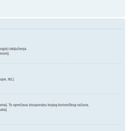
log(e) isključenja.
čunom].
pe, itd.].
oruma]. To sprečava zlouporabu tvojeg korisničkog računa.
ala].