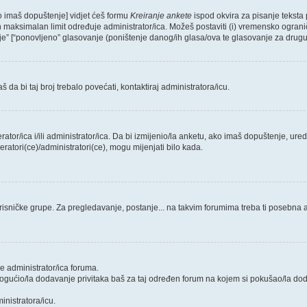
ko imaš dopuštenje] vidjet ćeš formu
Kreiranje ankete
ispod okvira za pisanje teksta 
maksimalan limit određuje administrator/ica. Možeš postaviti (i) vremensko ograniče
e” [“ponovljeno” glasovanje (poništenje danog/ih glasa/ova te glasovanje za drugu/
da bi taj broj trebalo povećati, kontaktiraj administratora/icu.
erator/ica i/ili administrator/ica. Da bi izmijenio/la anketu, ako imaš dopuštenje, ure
ratori(ce)/administratori(ce), mogu mijenjati bilo kada.
risničke grupe. Za pregledavanje, postanje... na takvim forumima treba ti posebna a
e administrator/ica foruma.
mogućio/la dodavanje privitaka baš za taj određen forum na kojem si pokušao/la do
inistratora/icu.