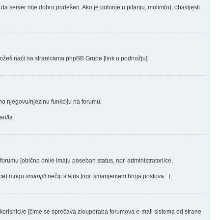
 je da server nije dobro podešen. Ako je potonje u pitanju, molim(o), obavijesti
me možeš naći na stranicama phpBB Grupe [link u podnožju].
sno njegovu/njezinu funkciju na forumu.
ao/la.
a forumu [obično oni/e imaju poseban status, npr. administratori/ce,
i(ce) mogu
smanjiti
nečiji status [npr. smanjenjem broja postova...].
 korisnici/e [čime se sprečava zlouporaba forumova e-mail sistema od strane