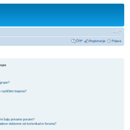
ČPP
Registracija
Prijava
rupe
 grupe?
 različitim bojama?
mi šalju privatne poruke?
ailove dobivene od korisnika/ce foruma?