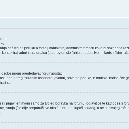
orum.
nku.
ivanja ćeš vidjeti poruku o tome], kontaktiraj administratora/icu kako bi saznao/la raz
i, kontaktiraj administratora/icu [da provjeri što (ni)je u redu s tvojim korisničkim ra
ne osobe mogu pregledavati forum/postati.
ostupne neregistriranim osobama [avatari, privatne poruke, e-mailovi, korisničke gru
rati se.
ržati prijavljenim/om samo za tvojeg boravka na forumu [odjavit će te kad odeš s f
javljivanja [što nije preporučljivo ako forumu pristupaš s tuđeg, a ne sa svojeg račun
.