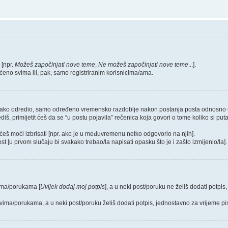
 [npr.
Možeš započinjati nove teme
,
Ne možeš započinjati nove teme
...].
ćeno svima ili, pak, samo registriranim korisnicima/ama.
/ica tako odredio, samo određeno vremensko razdoblje nakon postanja posta odnosn
 primijetit ćeš da se “u postu pojavila” rečenica koja govori o tome koliko si puta i
ećeš moći izbrisati [npr. ako je u međuvremenu netko odgovorio na njih].
st [u prvom slučaju bi svakako trebao/la napisati opasku što je i zašto izmijenio/la].
vima/porukama [
Uvijek dodaj moj potpis
], a u neki post/poruku ne želiš dodati potp
tovima/porukama, a u neki post/poruku želiš dodati potpis, jednostavno za vrijeme