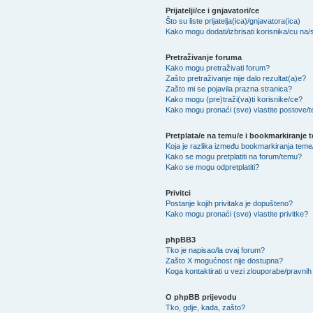
Prijatelji/ce i gnjavatori/ce
Što su liste prijatelja(ica)/gnjavatora(ica)
Kako mogu dodati/izbrisati korisnika/cu na/s 
Pretraživanje foruma
Kako mogu pretraživati forum?
Zašto pretraživanje nije dalo rezultat(a)e?
Zašto mi se pojavila prazna stranica?
Kako mogu (pre)traži(va)ti korisnike/ce?
Kako mogu pronaći (sve) vlastite postove/
Pretplata/e na temu/e i bookmarkiranje 
Koja je razlika između bookmarkiranja teme/
Kako se mogu pretplatiti na forum/temu?
Kako se mogu odpretplatiti?
Privitci
Postanje kojih privitaka je dopušteno?
Kako mogu pronaći (sve) vlastite privitke?
phpBB3
Tko je napisao/la ovaj forum?
Zašto X mogućnost nije dostupna?
Koga kontaktirati u vezi zlouporabe/pravnih
O phpBB prijevodu
Tko, gdje, kada, zašto?