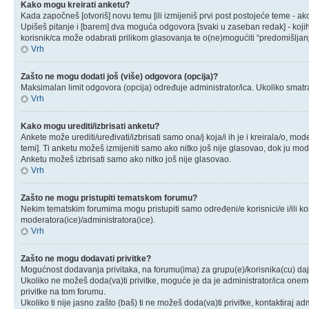
Kako mogu kreirati anketu?
Kada započneš [otvoriš] novu temu [ili izmijeniš prvi post postojeće teme - a
Upišeš pitanje i [barem] dva moguća odgovora [svaki u zaseban redak] - kojih 
korisnik/ca može odabrati prilikom glasovanja te o(ne)mogućiti “predomišljanj
Vrh
Zašto ne mogu dodati još (više) odgovora (opcija)?
Maksimalan limit odgovora (opcija) određuje administrator/ica. Ukoliko smatraš 
Vrh
Kako mogu urediti/izbrisati anketu?
Ankete može urediti/uređivati/izbrisati samo ona/j koja/i ih je i kreirala/o, mod
temi]. Ti anketu možeš izmijeniti samo ako nitko još nije glasovao, dok ju mode
Anketu možeš izbrisati samo ako nitko još nije glasovao.
Vrh
Zašto ne mogu pristupiti tematskom forumu?
Nekim tematskim forumima mogu pristupiti samo određeni/e korisnici/e i/ili ko
moderatora(ice)/administratora(ice).
Vrh
Zašto ne mogu dodavati privitke?
Mogućnost dodavanja privitaka, na forumu(ima) za grupu(e)/korisnika(cu) daj
Ukoliko ne možeš doda(va)ti privitke, moguće je da je administrator/ica one
privitke na tom forumu.
Ukoliko ti nije jasno zašto (baš) ti ne možeš doda(va)ti privitke, kontaktiraj adm