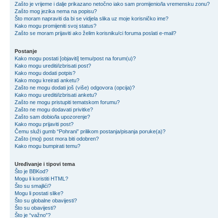
Zašto je vrijeme i dalje prikazano netočno iako sam promijenio/la vremensku zonu?
Zašto mog jezika nema na popisu?
Što moram napraviti da bi se vidjela slika uz moje korisničko ime?
Kako mogu promijeniti svoj status?
Zašto se moram prijaviti ako želim korisniku/ci foruma poslati e-mail?
Postanje
Kako mogu postati [objaviti] temu/post na forum(u)?
Kako mogu urediti/izbrisati post?
Kako mogu dodati potpis?
Kako mogu kreirati anketu?
Zašto ne mogu dodati još (više) odgovora (opcija)?
Kako mogu urediti/izbrisati anketu?
Zašto ne mogu pristupiti tematskom forumu?
Zašto ne mogu dodavati privitke?
Zašto sam dobio/la upozorenje?
Kako mogu prijaviti post?
Čemu služi gumb “Pohrani” prilikom postanja/pisanja poruke(a)?
Zašto (moj) post mora biti odobren?
Kako mogu bumpirati temu?
Uređivanje i tipovi tema
Što je BBKod?
Mogu li koristiti HTML?
Što su smajlići?
Mogu li postati slike?
Što su globalne obavijesti?
Što su obavijesti?
Što je “važno”?