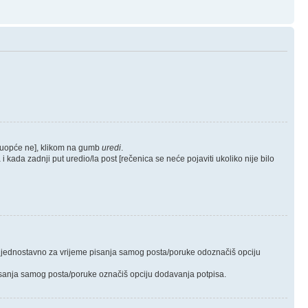
o uopće ne], klikom na gumb
uredi
.
 kada zadnji put uredio/la post [rečenica se neće pojaviti ukoliko nije bilo
is, jednostavno za vrijeme pisanja samog posta/poruke odoznačiš opciju
 pisanja samog posta/poruke označiš opciju dodavanja potpisa.