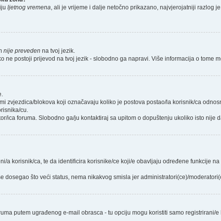
iju
ljetnog vremena
, ali je vrijeme i dalje netočno prikazano, najvjerojatniji razlog
um
nije preveden
na tvoj jezik.
koliko ne postoji prijevod na tvoj jezik - slobodno ga napravi. Više informacija o to
e.
rmi zvjezdica/blokova koji označavaju koliko je postova postao/la korisnik/ca odno
risnika/cu.
tor/ica foruma. Slobodno ga/ju kontaktiraj sa upitom o dopuštenju ukoliko isto nije d
i/a korisnik/ca, te da identificira korisnike/ce koji/e obavljaju određene funkcije n
e dosegao što veći status, nema nikakvog smisla jer administratori(ce)/moderator
ruma putem ugrađenog e-mail obrasca - tu opciju mogu koristiti samo registrirani/e