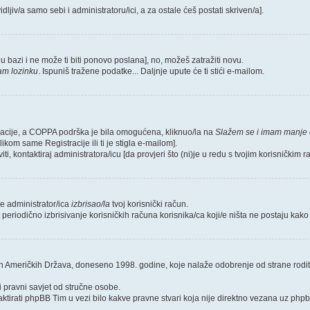
idljiv/a samo sebi i administratoru/ici, a za ostale ćeš postati skriven/a].
a u bazi i ne može ti biti ponovo poslana], no, možeš zatražiti novu.
am lozinku
. Ispuniš tražene podatke... Daljnje upute će ti stići e-mailom.
stracije, a COPPA podrška je bila omogućena, kliknuo/la na
Slažem se i imam manje 
likom same Registracije ili ti je stigla e-mailom].
ti, kontaktiraj administratora/icu [da provjeri što (ni)je u redu s tvojim korisničkim 
 je administrator/ica
izbrisao/la
tvoj korisnički račun.
 periodično izbrisivanje korisničkih računa korisnika/ca koji/e ništa ne postaju kako 
ih Američkih Država, doneseno 1998. godine, koje nalaže odobrenje od strane rodit
i pravni savjet od stručne osobe.
aktirati phpBB Tim u vezi bilo kakve pravne stvari koja nije direktno vezana uz p