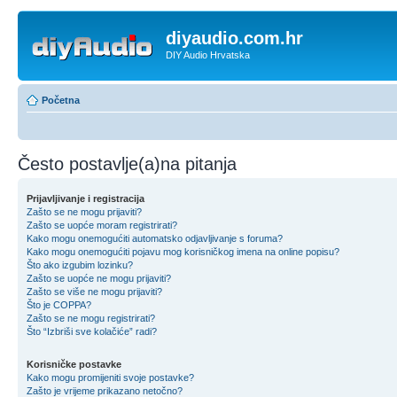
diyaudio.com.hr
DIY Audio Hrvatska
Početna
Često postavlje(a)na pitanja
Prijavljivanje i registracija
Zašto se ne mogu prijaviti?
Zašto se uopće moram registrirati?
Kako mogu onemogućiti automatsko odjavljivanje s foruma?
Kako mogu onemogućiti pojavu mog korisničkog imena na online popisu?
Što ako izgubim lozinku?
Zašto se uopće ne mogu prijaviti?
Zašto se više ne mogu prijaviti?
Što je COPPA?
Zašto se ne mogu registrirati?
Što “Izbriši sve kolačiće” radi?
Korisničke postavke
Kako mogu promijeniti svoje postavke?
Zašto je vrijeme prikazano netočno?