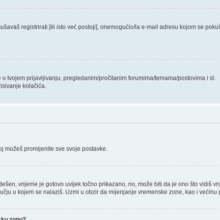
avaš registrirati [ili isto već postoji], onemogućio/la e-mail adresu kojom se pokuš
je o tvojem prijavljivanju, pregledanim/pročitanim forumima/temama/postovima i sl.
isivanje kolačića.
joj možeš promijenite sve svoje postavke.
ešen, vrijeme je gotovo uvijek točno prikazano, no, može biti da je ono što vidiš v
ju u kojem se nalaziš. Uzmi u obzir da mijenjanje vremenske zone, kao i većinu po
nsku zonu?