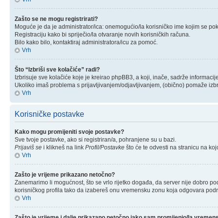
Zašto se ne mogu registrirati?
Moguće je da je administrator/ica: onemogućio/la korisničko ime kojim se pokuš
Registraciju kako bi spriječio/la otvaranje novih korisničkih računa.
Bilo kako bilo, kontaktiraj administratora/icu za pomoć.
Vrh
Što “Izbriši sve kolačiće” radi?
Izbrisuje sve kolačiće koje je kreirao phpBB3, a koji, inače, sadrže informaci
Ukoliko imaš problema s prijavljivanjem/odjavljivanjem, (obično) pomaže izbr
Vrh
Korisničke postavke
Kako mogu promijeniti svoje postavke?
Sve tvoje postavke, ako si registriran/a, pohranjene su u bazi.
Prijaviš se
i klikneš na link
Profil/Postavke
što će te odvesti na stranicu na ko
Vrh
Zašto je vrijeme prikazano netočno?
Zanemarimo li mogućnost, što se vrlo rijetko događa, da server nije dobro pod
korisničkog profila tako da izabereš onu vremensku zonu koja odgovara područ
Vrh
Zašto je vrijeme i dalje prikazano netočno iako sam promijenio/la vreme