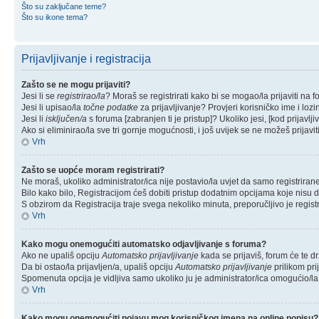
Što su zaključane teme?
Što su ikone tema?
Prijavljivanje i registracija
Zašto se ne mogu prijaviti?
Jesi li se
registrirao/la
? Moraš se registrirati kako bi se mogao/la prijaviti na f
Jesi li upisao/la
točne podatke
za prijavljivanje? Provjeri korisničko ime i lozi
Jesi li
isključen/a
s foruma [zabranjen ti je pristup]? Ukoliko jesi, [kod prijavlj
Ako si eliminirao/la sve tri gornje mogućnosti, i još uvijek se ne možeš prijavit
Vrh
Zašto se uopće moram registrirati?
Ne moraš, ukoliko administrator/ica nije postavio/la uvjet da samo registrira
Bilo kako bilo, Registracijom ćeš dobiti pristup dodatnim opcijama koje nisu d
S obzirom da Registracija traje svega nekoliko minuta, preporučljivo je registri
Vrh
Kako mogu onemogućiti automatsko odjavljivanje s foruma?
Ako ne upališ opciju
Automatsko prijavljivanje
kada se prijaviš, forum će te d
Da bi ostao/la prijavljen/a, upališ opciju
Automatsko prijavljivanje
prilikom pri
Spomenuta opcija je vidljiva samo ukoliko ju je administrator/ica omogućio/la
Vrh
Kako mogu onemogućiti pojavu mog korisničkog imena na online popisu?