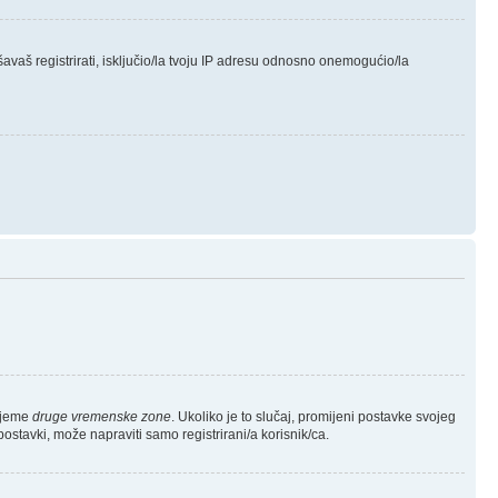
avaš registrirati, isključio/la tvoju IP adresu odnosno onemogućio/la
rijeme
druge vremenske zone
. Ukoliko je to slučaj, promijeni postavke svojeg
stavki, može napraviti samo registrirani/a korisnik/ca.