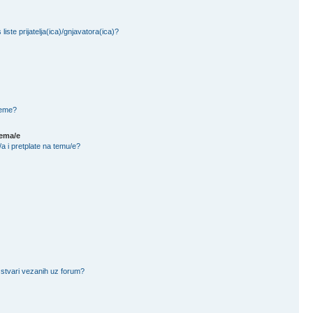
liste prijatelja(ica)/gnjavatora(ica)?
teme?
tema/e
a i pretplate na temu/e?
 stvari vezanih uz forum?