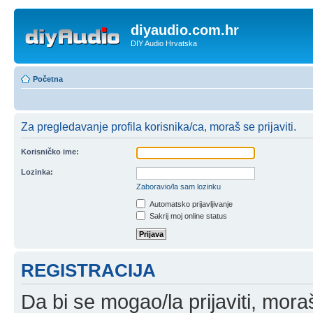
diyaudio.com.hr
DIY Audio Hrvatska
Početna
Za pregledavanje profila korisnika/ca, moraš se prijaviti.
Korisničko ime:
Lozinka:
Zaboravio/la sam lozinku
Automatsko prijavljivanje
Sakrij moj online status
REGISTRACIJA
Da bi se mogao/la prijaviti, moraš 