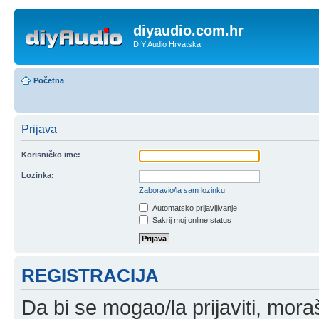
diyaudio.com.hr
DIY Audio Hrvatska
Početna
Prijava
Korisničko ime:
Lozinka:
Zaboravio/la sam lozinku
Automatsko prijavljivanje
Sakrij moj online status
REGISTRACIJA
Da bi se mogao/la prijaviti, moraš 