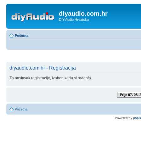
diyaudio.com.hr
DIY Audio Hrvatska
Početna
diyaudio.com.hr - Registracija
Za nastavak registracije, izaberi kada si rođen/a.
Prije 07. 08. 
Početna
Powered by
php