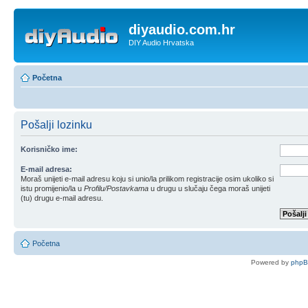
diyaudio.com.hr
DIY Audio Hrvatska
Početna
Pošalji lozinku
Korisničko ime:
E-mail adresa:
Moraš unijeti e-mail adresu koju si unio/la prilikom registracije osim ukoliko si
istu promijenio/la u
Profilu/Postavkama
u drugu u slučaju čega moraš unijeti
(tu) drugu e-mail adresu.
Početna
Powered by
php