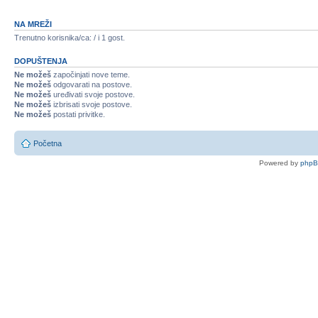
NA MREŽI
Trenutno korisnika/ca: / i 1 gost.
DOPUŠTENJA
Ne možeš
započinjati nove teme.
Ne možeš
odgovarati na postove.
Ne možeš
uređivati svoje postove.
Ne možeš
izbrisati svoje postove.
Ne možeš
postati privitke.
Početna
Powered by
php