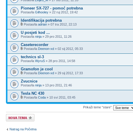
Pioneer SX-727 - pomoć potrebna
Postao/la
Gilhooley
» 22 ruj 2012, 19:42
Identifikacija potrebna
Postao/la
adrian
» 07 tra 2012, 22:13
U posjeti kod ...
Postao/la
ninja
» 29 pro 2011, 11:26
Caseterecorder
Postao/la
Deenon-xd
» 02 sij 2012, 05:33
technics sl-3
Postao/la
WyruS
» 28 pro 2011, 14:58
Gramofon je cool
Postao/la
Deenon-xd
» 29 sij 2012, 17:33
Zvucnice
Postao/la
ninja
» 13 pro 2011, 21:46
Tesla NC 430
Postao/la
Coda
» 10 svi 2011, 03:45
Prikaži teme “stare”:
Započni novu temu
Natrag na Početna