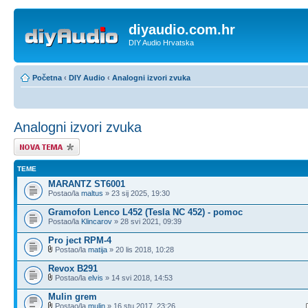
diyaudio.com.hr
DIY Audio Hrvatska
Početna
‹
DIY Audio
‹
Analogni izvori zvuka
Analogni izvori zvuka
Započni novu temu
TEME
MARANTZ ST6001
Postao/la
maltus
» 23 sij 2025, 19:30
Gramofon Lenco L452 (Tesla NC 452) - pomoc
Postao/la
Klincarov
» 28 svi 2021, 09:39
Pro ject RPM-4
Postao/la
matija
» 20 lis 2018, 10:28
Revox B291
Postao/la
elvis
» 14 svi 2018, 14:53
Mulin grem
Postao/la
mulin
» 16 stu 2017, 23:26