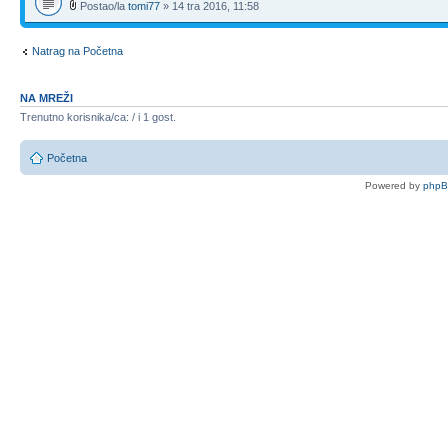
Postao/la
tomi77
» 14 tra 2016, 11:58
Natrag na Početna
NA MREŽI
Trenutno korisnika/ca: / i 1 gost.
Početna
Powered by
php