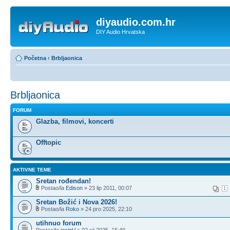
diyaudio.com.hr
DIY Audio Hrvatska
Početna
‹
Brbljaonica
Brbljaonica
FORUM
Glazba, filmovi, koncerti
Offtopic
AKTIVNE TEME
Sretan rođendan!
Postao/la
Edison
» 23 lip 2011, 00:07
1
Sretan Božić i Nova 2026!
Postao/la
Roko
» 24 pro 2025, 22:10
utihnuo forum
Postao/la
josipV
» 02 sij 2025, 15:49