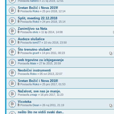
Postao/la
nahero
» 21 sij 2019, 12:55
Sretan Božić i Nova 2019!
Postao/la
Roko
» 25 pro 2018, 12:14
Split, meeting 22.12.2018
Postao/la
Roko
» 24 pro 2018, 15:14
Zanimljivo sa Neta
Postao/la
elvis
» 11 lip 2014, 14:08
Audeze slušalice
Postao/la
tomi77
» 10 stu 2018, 23:50
Što trenutno slušate?
Postao/la
grunf
» 14 pro 2011, 00:23
web trgovine za izbjegavanje
Postao/la
Mate
» 27 lis 2015, 20:59
Neobični instrumenti
Postao/la
Roko
» 05 svi 2013, 22:07
Sretan Božić i Nova 2018!
Postao/la
Roko
» 25 pro 2017, 01:53
Nažalost, sve nas je manje.
Postao/la
zmajz
» 16 pro 2017, 11:23
Vicoteka
Postao/la
Dean
» 26 ruj 2011, 21:19
nešto što ne vidiš svaki dan..