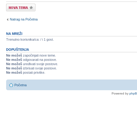
Započni novu temu
Natrag na Početna
NA MREŽI
Trenutno korisnika/ca: / i 1 gost.
DOPUŠTENJA
Ne možeš
započinjati nove teme.
Ne možeš
odgovarati na postove.
Ne možeš
uređivati svoje postove.
Ne možeš
izbrisati svoje postove.
Ne možeš
postati privitke.
Početna
Powered by
php