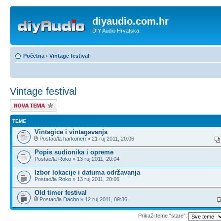
diyaudio.com.hr
DIY Audio Hrvatska
Početna
‹
Vintage festival
Vintage festival
Započni novu temu
TEME
Vintagice i vintagavanja
Postao/la
harkonen
» 21 ruj 2011, 20:06
Popis sudionika i opreme
Postao/la
Roko
» 13 ruj 2011, 20:04
Izbor lokacije i datuma održavanja
Postao/la
Roko
» 13 ruj 2011, 20:06
Old timer festival
Postao/la
Dacho
» 12 ruj 2011, 09:36
Prikaži teme “stare”: