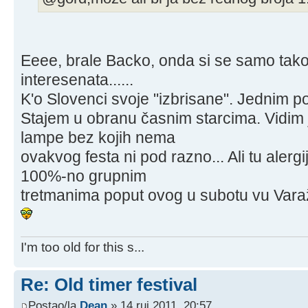
Eeee, brale Backo, onda si se samo tako "
interesenata......
K'o Slovenci svoje "izbrisane". Jednim p
Stajem u obranu časnim starcima. Vidim j
lampe bez kojih nema
ovakvog festa ni pod razno... Ali tu alergi
100%-no grupnim
tretmanima poput ovog u subotu vu Vara
I'm too old for this s...
Re: Old timer festival
Postao/la
Dean
» 14 ruj 2011, 20:57