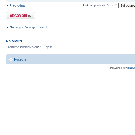
Prikaži postove “stare”:
Prethodna
Odgovori
Natrag na Vintage festival
NA MREŽI
Trenutno korisnika/ca: / i 1 gost.
Početna
Powered by
php