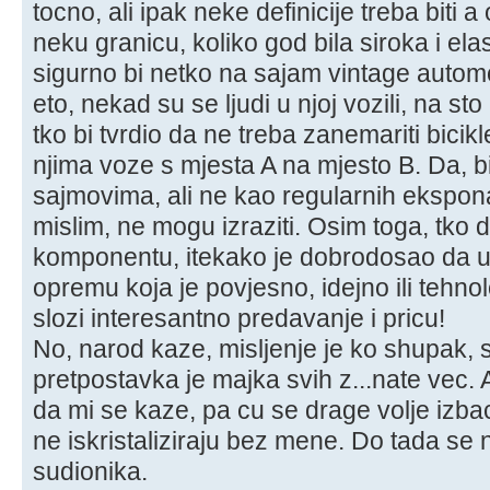
tocno, ali ipak neke definicije treba biti
neku granicu, koliko god bila siroka i elas
sigurno bi netko na sajam vintage automo
eto, nekad su se ljudi u njoj vozili, na s
tko bi tvrdio da ne treba zanemariti bicikle
njima voze s mjesta A na mjesto B. Da, bil
sajmovima, ali ne kao regularnih eksponat
mislim, ne mogu izraziti. Osim toga, tko 
komponentu, itekako je dobrodosao da u
opremu koja je povjesno, idejno ili tehnol
slozi interesantno predavanje i pricu!
No, narod kaze, misljenje je ko shupak, 
pretpostavka je majka svih z...nate vec.
da mi se kaze, pa cu se drage volje izbaci
ne iskristaliziraju bez mene. Do tada se n
sudionika.