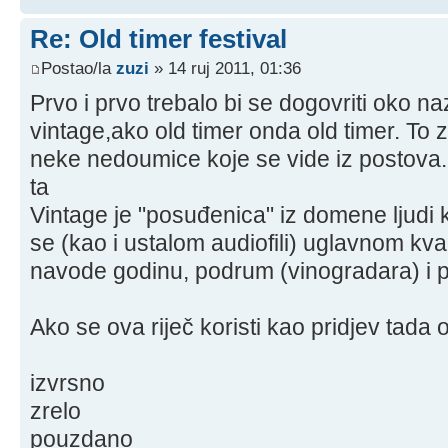
Re: Old timer festival
Postao/la
zuzi
» 14 ruj 2011, 01:36
Prvo i prvo trebalo bi se dogovriti oko n
vintage,ako old timer onda old timer. To za
neke nedoumice koje se vide iz postova.
ta
Vintage je "posuđenica" iz domene ljudi 
se (kao i ustalom audiofili) uglavnom kva
navode godinu, podrum (vinogradara) i po
Ako se ova riječ koristi kao pridjev tada
izvrsno
zrelo
pouzdano