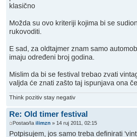
klasično
Možda su ovo kriteriji kojima bi se sudioni
rukovoditi.
E sad, za oldtajmer znam samo automobils
imaju određeni broj godina.
Mislim da bi se festival trebao zvati vin
valjda će znati zašto taj ispunjava ona čet
Think pozitiv stay negativ
Re: Old timer festival
Postao/la
ilimzn
» 14 ruj 2011, 02:15
Potpisujem, jos samo treba definirati 'vin