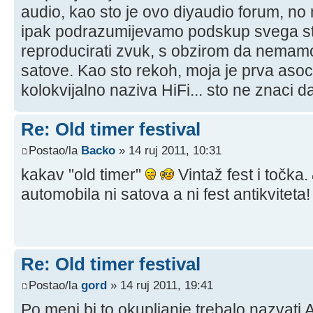
audio, kao sto je ovo diyaudio forum, no
ipak podrazumijevamo podskup svega s
reproducirati zvuk, s obzirom da nemamo
satove. Kao sto rekoh, moja je prva asoci
kolokvijalno naziva HiFi... sto ne znaci da
Re: Old timer festival
Postao/la
Backo
» 14 ruj 2011, 10:31
kakav "old timer"
Vintaž fest i točka.
automobila ni satova a ni fest antikviteta!
Re: Old timer festival
Postao/la
gord
» 14 ruj 2011, 19:41
Po meni bi to okupljanje trebalo nazvati A