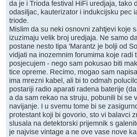
da je i Trioda festival HiFi uredjaja, tak
odasiljac, kauterizator i indukcijsku pec 
triode.
Mislim da su neki osnovni zahtjevi koje s
izuzimaju velik broj uredjaja. Ne samo d
postane nesto tipa 'Marantz je bolji od 
vidjati na inozemnim forumima koje radi
posjecujem - nego sam pokusao biti mak
tice opreme. Recimo, mogao sam napisati
ima mrezni kabel, ali bi to odmah polucilo
postariji radio aparati radena baterije (d
a da sam rekao na struju, pobunili bi se
navijanje. I u svemu tome bi se zasigurn
protestant koji bi govorio, sto vi balavci
slusala na detektorski prijemnik s galenito
je najvise vintage a ne ove vase nove ka