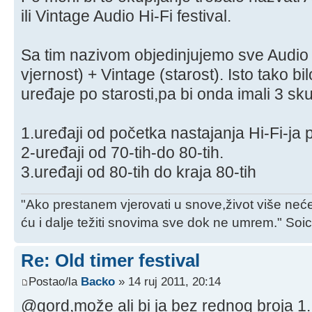
ili Vintage Audio Hi-Fi festival.
Sa tim nazivom objedinjujemo sve Audio 
vjernost) + Vintage (starost). Isto tako bilo
uređaje po starosti,pa bi onda imali 3 sk
1.uređaji od početka nastajanja Hi-Fi-ja 
2-uređaji od 70-tih-do 80-tih.
3.uređaji od 80-tih do kraja 80-tih
"Ako prestanem vjerovati u snove,život više neće
ću i dalje težiti snovima sve dok ne umrem." Soi
Re: Old timer festival
Postao/la
Backo
» 14 ruj 2011, 20:14
@gord,može ali bi ja bez rednog broja 1