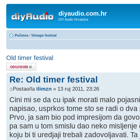
diyaudio.com.hr
DIY Audio Hrvatska
Početna
‹
Vintage festival
Old timer festival
Odgovori
Re: Old timer festival
Postao/la
ilimzn
» 13 ruj 2011, 23:26
Cini mi se da cu ipak morati malo pojasni
napisao, usprkos tome sto se radi o dva
Prvo, ja sam bio pod impresijom da govor
pa sam u tom smislu dao neko misljenje 
koju bi ti uredjaji trebali zadovoljavati. T