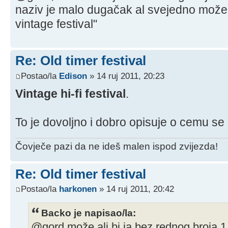
naziv je malo dugačak al svejedno može
vintage festival"
Re: Old timer festival
Postao/la
Edison
» 14 ruj 2011, 20:23
Vintage hi-fi festival
.
To je dovoljno i dobro opisuje o cemu se 
Čovječe pazi da ne ideš malen ispod zvijezda!
Re: Old timer festival
Postao/la
harkonen
» 14 ruj 2011, 20:42
Backo je napisao/la:
@gord,može ali bi ja bez rednog broja 1