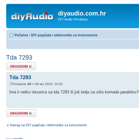
diyaudio.com.hr
DIY Audio Hrvatska
Početna
‹
DIY pojačala i elektronike za instrumente
Tda 7293
Odgovori
Tda 7293
Postao/la
All
» 09 stu 2023, 14:32
Ima li netko iskustva sa tda 7293 ili još bolje sa više komada paralelno
Odgovori
Natrag na DIY pojačala i elektronike za instrumente