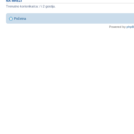
NA MREŽI
Trenutno korisnika/ca: / i 2 gostiju.
Početna
Powered by
php