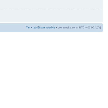
Tim
•
Izbriši sve kolačiće
• Vremenska zona: UTC + 01:00 [
LJV
]