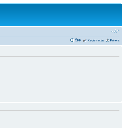
ČPP
Registracija
Prijava