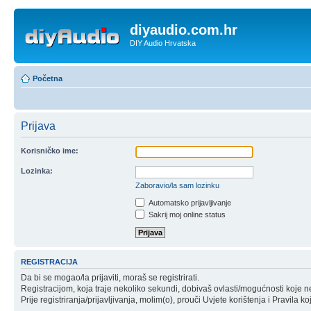
diyaudio.com.hr
DIY Audio Hrvatska
Početna
Prijava
Korisničko ime:
Lozinka:
Zaboravio/la sam lozinku
Automatsko prijavljivanje
Sakrij moj online status
REGISTRACIJA
Da bi se mogao/la prijaviti, moraš se registrirati.
Registracijom, koja traje nekoliko sekundi, dobivaš ovlasti/mogućnosti koje 
Prije registriranja/prijavljivanja, molim(o), prouči Uvjete korištenja i Pravila k